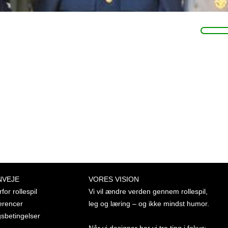
NVEJE
VORES VISION
for rollespil
Vi vil ændre verden gennem rollespil,
erencer
leg og læring – og ikke mindst humor.
gsbetingelser