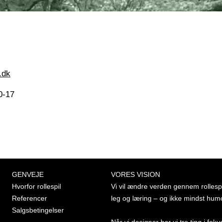
.dk
0-17
GENVEJE
VORES VISION
Hvorfor rollespil
Vi vil ændre verden gennem rollespi
Referencer
leg og læring – og ikke mindst hum
Salgsbetingelser